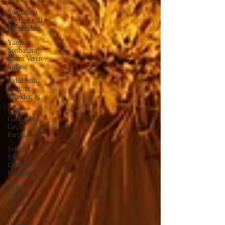
Sonbahara
Geçiş: Eylül
Kombinleri
Yazdan
Sonbahara
İlham Veren
Stille
Eylül Stili:
Çizgiler,
Çiçekler, Iş
Eylül
Gardırobu:
Geçiş
Parçaları
Şehirde
Şıklık:
Eylül İçin 3
Kombin
Eylül
Stilinde
Çizgiler ve
Desenler