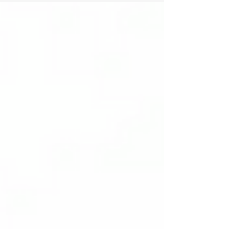
trendlerini ve gardıroba nasıl adapte edileceğini
keşfedin.