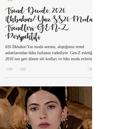
Beren BOZ
5 Mar
3 dakikada okunur
Trend Decode: 2026
İlkbahar/Yaz SS26 Moda
Trendleri GEN-Z
Perspektifi
026 İlkbahar/Yaz moda sezonu, alıştığımız trend
anlatılarından daha fazlasını vadediyor. Gen-Z estetiği,
2016’nın geri dönen stil kodları ve lüks moda evlerinin
yeni hikâye anlatımı bu sezonun ruhunu şekillendiriyor.
Peki modanın yönünü belirleyen bu yeni atmosfer bize
ne anlatıyor? House Bağdat’tan sezonun kültürel ve
estetik analizine yakından bakıyoruz.