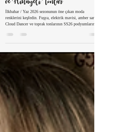
Renkleri Cesur, Dengeleyici
ve Hikâyeli Tonlar
İlkbahar / Yaz 2026 sezonunun öne çıkan moda
renklerini keşfedin. Fuşya, elektrik mavisi, amber sarısı,
Cloud Dancer ve toprak tonlarının SS26 podyumlarında
nasıl yorumlandığını House Bağdat bakışıyla analiz
ediyoruz.