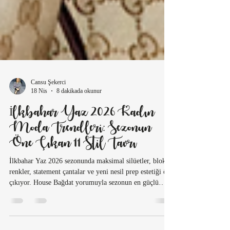
Cansu Şekerci
18 Nis
8 dakikada okunur
İlkbahar Yaz 2026 Kadın
Moda Trendleri: Sezonun
Öne Çıkan 11 Stil Tavrı
İlkbahar Yaz 2026 sezonunda maksimal silüetler, blok
renkler, statement çantalar ve yeni nesil prep estetiği öne
çıkıyor. House Bağdat yorumuyla sezonun en güçlü