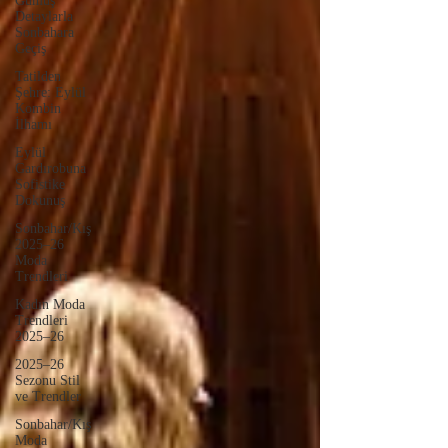
Gümüş
Detaylarla
Sonbahara
Geçiş
Tatilden
Şehre: Eylül
Kombin
İlhamı
Eylül
Gardırobuna
Sofistike
Dokunuş
Sonbahar/Kış
2025–26
Moda
Trendleri
Kadın Moda
Trendleri
2025–26
2025–26
Sezonu Stil
ve Trendler
Sonbahar/Kış
Moda