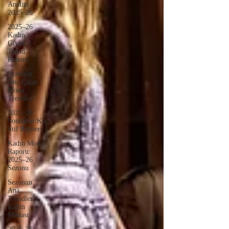
Analizi
2025–26
2025–26
Kadın
Giyim
Trend
Raporu
Sezonun
Öne Çıkan
Moda
Trendleri
2025–26
Sonbahar/Kış
Stil Rehberi
Kadın Moda
Raporu:
2025–26
Sezonu
Sezonun
Ana
Trendleri:
Kadın
Modası