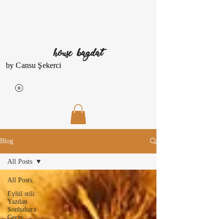
house bagdat
by Cansu Şekerci
Blog
All Posts
All Posts
Eylül stili:
Yazdan
Sonbahara
Geçiş