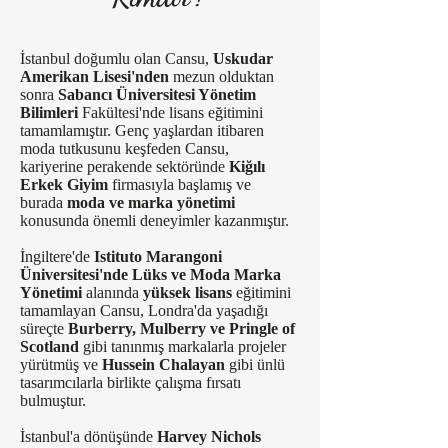
​İstanbul doğumlu olan Cansu,
Uskudar
Amerikan Lisesi'nden
mezun olduktan
sonra
Sabancı Üniversitesi Yönetim
Bilimleri
Fakültesi'nde lisans eğitimini
tamamlamıştır. Genç yaşlardan itibaren
moda tutkusunu keşfeden Cansu,
kariyerine perakende sektöründe
Kiğılı
Erkek Giyim
firmasıyla başlamış ve
burada
moda ve marka yönetimi
konusunda önemli deneyimler kazanmıştır.
İngiltere'de
Istituto Marangoni
Üniversitesi'nde Lüks ve Moda Marka
Yönetimi
alanında
yüksek lisans
eğitimini
tamamlayan Cansu, Londra'da yaşadığı
süreçte
Burberry, Mulberry ve Pringle of
Scotland
gibi tanınmış markalarla projeler
yürütmüş ve
Hussein Chalayan
gibi ünlü
tasarımcılarla birlikte çalışma fırsatı
bulmuştur.
İstanbul'a dönüşünde
Harvey Nichols