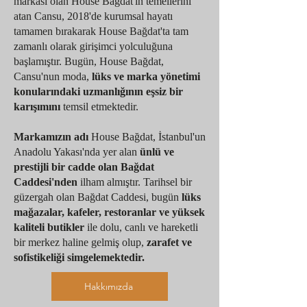
markası olan House Bağdat'ın temellerini
atan Cansu, 2018'de kurumsal hayatı
tamamen bırakarak House Bağdat'ta tam
zamanlı olarak girişimci yolculuğuna
başlamıştır. Bugün, House Bağdat,
Cansu'nun moda,
lüks ve marka yönetimi
konularındaki uzmanlığının eşsiz bir
karışımını
temsil etmektedir.
Markamızın adı
House Bağdat, İstanbul'un
Anadolu Yakası'nda yer alan
ünlü ve
prestijli bir cadde olan Bağdat
Caddesi'nden
ilham almıştır. Tarihsel bir
güzergah olan Bağdat Caddesi, bugün
lüks
mağazalar, kafeler, restoranlar ve yüksek
kaliteli butikler
ile dolu, canlı ve hareketli
bir merkez haline gelmiş olup,
zarafet ve
sofistikeliği simgelemektedir.
Hakkımızda