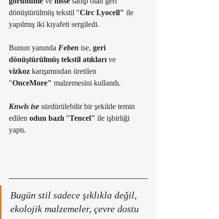
görünüme
 ve 
hisse
 sahip olan geri 
dönüştürülmüş tekstil "
Circ Lyocell"
 ile 
yapılmış iki kıyafeti sergiledi. 
Bunun yanında 
Feben
 ise, 
geri 
dönüştürülmüş tekstil atıkları
 ve 
vizkoz
 karışımından üretilen 
"
OnceMore"
 malzemesini kullandı. 
Knwls ise 
sürdürülebilir bir şekilde temin 
edilen 
odun bazlı
 "
Tencel"
 ile işbirliği 
yaptı.  
Bugün stil sadece şıklıkla değil, 
ekolojik malzemeler, çevre dostu 