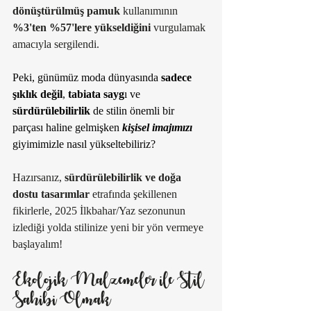
dönüştürülmüş pamuk
 kullanımının 
%3'ten %57'lere yükseldiğini
 vurgulamak 
amacıyla sergilendi.
Peki, günümüz moda dünyasında 
sadece 
şıklık değil
, 
tabiata sayg
ı ve 
sürdürülebilirlik
 de stilin önemli bir 
parçası haline gelmişken 
kişisel imajımızı
giyimimizle nasıl yükseltebiliriz? 
Hazırsanız, 
sürdürülebilirlik ve doğa 
dostu tasarımlar
 etrafında şekillenen 
fikirlerle, 2025 İlkbahar/Yaz sezonunun 
izlediği yolda stilinize yeni bir yön vermeye 
başlayalım!
Ekolojik Malzemeler ile Stil 
Sahibi Olmak