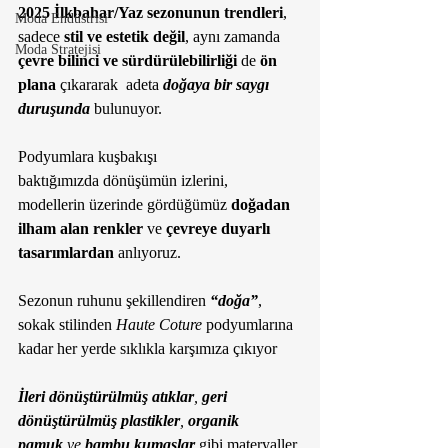
2025 İlkbahar/Yaz sezonunun trendleri
, 
Moda Endüstrisi
sadece 
stil ve estetik değil
, aynı zamanda 
Moda Stratejisi
çevre bilinci ve sürdürülebilirliği 
de 
ön 
plana 
çıkararak  adeta 
doğaya bir saygı 
duruşunda
 bulunuyor.  
Podyumlara kuşbakışı 
baktığımızda dönüşümün izlerini, 
modellerin üzerinde gördüğümüz 
doğadan 
ilham alan renkler
 ve 
çevreye duyarlı 
tasarımlardan 
anlıyoruz. 
Sezonun ruhunu şekillendiren 
“doğa”
, 
sokak stilinden 
Haute Coture
 podyumlarına 
kadar her yerde sıklıkla karşımıza çıkıyor
İleri dönüştürülmüş atıklar
, 
geri 
dönüştürülmüş plastikler
, 
organik 
pamuk
 ve 
bambu kumaşlar
 gibi materyaller 