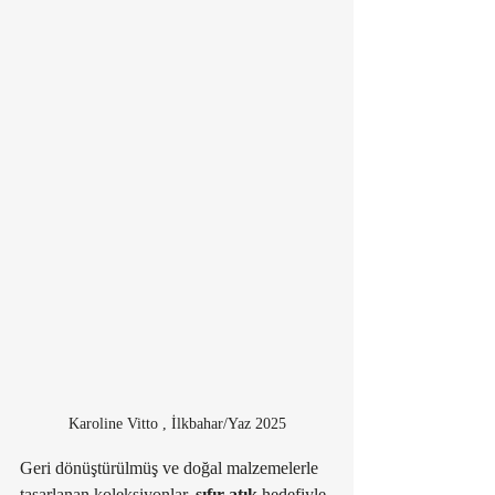
Karoline Vitto , İlkbahar/Yaz 2025
Geri dönüştürülmüş ve doğal malzemelerle 
tasarlanan koleksiyonlar, 
sıfır atık
 hedefiyle 