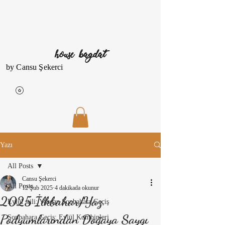
house bagdat
by Cansu Şekerci
Yazı
All Posts
Cansu Şekerci
All Posts
12 Şub 2025
4 dakikada okunur
2025 İlkbahar/Yaz
Eylül stili: Yazdan Sonbahara Geçiş
Podyumlarından Doğaya Saygı
Sonbahara Geçiş: Eylül Kombinleri