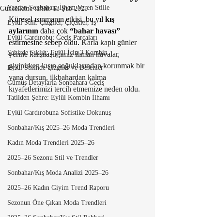
Yazdan Sonbahara İlham Veren Stille
Güncelleme tarihi:
13 Şub 2025
Küresel ısınmanın etkisi, bu yıl 
kış 
Eylül Stili: Çizgiler, Çiçekler, Iş
aylarının
 daha çok 
“bahar havası”
Eylül Gardırobu: Geçiş Parçaları
estirmesine sebep oldu. 
Karla kaplı günler 
Şehirde Şıklık: Eylül İçin 3 Kombin
yerine karşılaştığımız ılıman havalar, 
giyinirken kışın soğuklarından korunmak bir 
Eylül Stilinde Çizgiler ve Desenler
yana dursun, ilkbahardan kalma 
Gümüş Detaylarla Sonbahara Geçiş
kıyafetlerimizi tercih etmemize neden oldu.
Tatilden Şehre: Eylül Kombin İlhamı
Eylül Gardırobuna Sofistike Dokunuş
Sonbahar/Kış 2025–26 Moda Trendleri
Kadın Moda Trendleri 2025–26
2025–26 Sezonu Stil ve Trendler
Sonbahar/Kış Moda Analizi 2025–26
2025–26 Kadın Giyim Trend Raporu
Sezonun Öne Çıkan Moda Trendleri