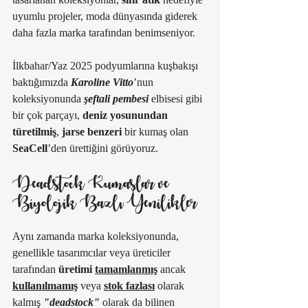
uyumlu projeler, moda dünyasında giderek 
daha fazla marka tarafından benimseniyor.
İlkbahar/Yaz 2025 podyumlarına kuşbakışı 
baktığımızda 
Karoline Vitto
’nun 
koleksiyonunda
şeftali pembesi
 elbisesi gibi 
bir çok parçayı, 
deniz yosunundan
türetilmiş
, 
jarse benzeri
 bir kumaş olan 
SeaCell
’den ürettiğini görüyoruz. 
Deadstock Kumaşlar ve 
Biyolojik Bazlı Yenilikler
Aynı zamanda marka koleksiyonunda, 
genellikle tasarımcılar veya üreticiler 
tarafından 
üretimi 
tamamlanmış
 ancak 
kullanılmamış
 veya 
stok fazlası
 olarak 
kalmış 
"deadstock"
olarak da bilinen 