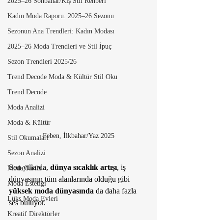
2025–26 Sonbahar/Kış Stil Rehberi
Kadın Moda Raporu: 2025–26 Sezonu
Sezonun Ana Trendleri: Kadın Modası
2025–26 Moda Trendleri ve Stil İpuç
Sezon Trendleri 2025/26
Trend Decode Moda & Kültür Stil Oku
Trend Decode
Moda Analizi
Moda & Kültür
Feben, İlkbahar/Yaz 2025
Stil Okumaları
Sezon Analizi
Son yıllarda, 
dünya sıcaklık artışı
, iş 
Moda Tarihi
dünyasının tüm alanlarında olduğu gibi 
Moda Estetiği
yüksek moda dünyasında 
da daha fazla 
Lüks Moda Evleri
ses buluyor. 
Kreatif Direktörler