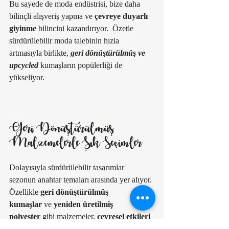
Bu sayede de moda endüstrisi, bize daha 
bilinçli alışveriş yapma ve 
çevreye duyarlı 
giyinme
 bilincini kazandırıyor.  Özetle 
sürdürülebilir moda talebinin hızla 
artmasıyla birlikte, 
geri dönüştürülmüş ve 
upcycled
 kumaşların popülerliği de 
yükseliyor. 
Geri Dönüştürülmüş 
Malzemelerle Şık Seçimler
Dolayısıyla sürdürülebilir tasarımlar 
sezonun anahtar temaları arasında yer alıyor. 
Özellikle 
geri dönüştürülmüş 
kumaşlar
 ve 
yeniden üretilmiş 
polyester
 gibi malzemeler, 
çevresel etkileri 
azaltmak
 isteyen tasarımcılar ve tüketiciler 