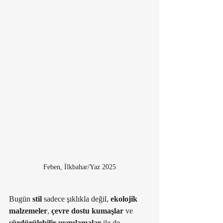
Feben, İlkbahar/Yaz 2025
Bugün 
stil
 sadece şıklıkla değil, 
ekolojik 
malzemeler
, 
çevre dostu kumaşlar
 ve 
sürdürülebilir uygulamalar
 ile de 