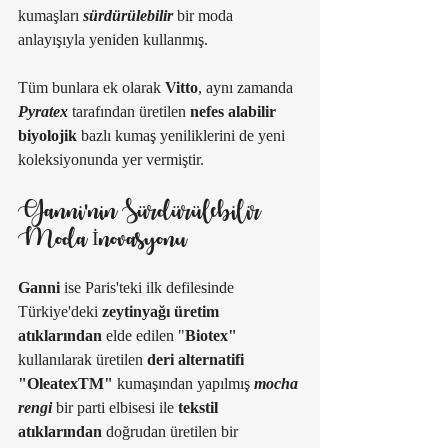
kumaşları 
sürdürülebilir
 bir moda 
anlayışıyla yeniden kullanmış. 
Tüm bunlara ek olarak 
Vitto
, aynı zamanda 
Pyratex
 tarafından üretilen 
nefes alabilir 
biyolojik
 bazlı kumaş yeniliklerini de yeni 
koleksiyonunda yer vermiştir.
Ganni'nin Sürdürülebilir 
Moda İnovasyonu
Ganni
 ise Paris'teki ilk defilesinde 
Türkiye'deki 
zeytinyağı üretim 
atıklarından
 elde edilen "
Biotex"
kullanılarak üretilen 
deri alternatifi 
"OleatexTM"
 kumaşından yapılmış 
mocha 
rengi
 bir parti elbisesi ile 
tekstil 
atıklarından
 doğrudan üretilen bir 