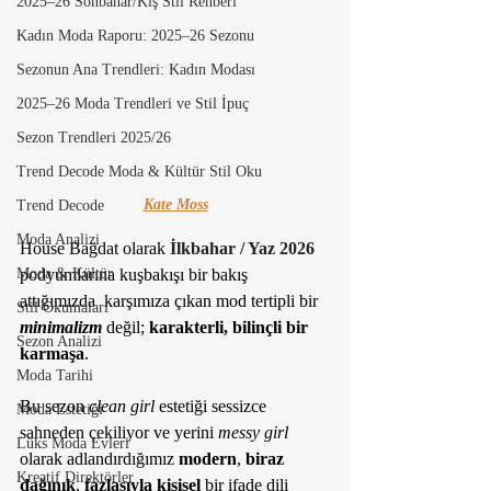
2025–26 Sonbahar/Kış Stil Rehberi
Kadın Moda Raporu: 2025–26 Sezonu
Sezonun Ana Trendleri: Kadın Modası
2025–26 Moda Trendleri ve Stil İpuç
Sezon Trendleri 2025/26
Trend Decode Moda & Kültür Stil Oku
Kate Moss
Trend Decode
Moda Analizi
House Bağdat olarak 
İlkbahar / Yaz 2026
Moda & Kültür
podyumlarına kuşbakışı bir bakış 
attığımızda  karşımıza çıkan mod tertipli bir 
Stil Okumaları
minimalizm 
değil; 
karakterli, bilinçli bir 
Sezon Analizi
karmaşa
.  
Moda Tarihi
Bu sezon 
clean girl
 estetiği sessizce 
Moda Estetiği
sahneden çekiliyor ve yerini 
messy girl
Lüks Moda Evleri
olarak adlandırdığımız 
modern
,
 biraz 
Kreatif Direktörler
dağınık
, 
fazlasıyla kişisel
 bir ifade dili 