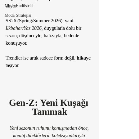
alıyor. 
Moda Endüstrisi
Moda Stratejisi
SS26 (Spring/Summer 2026), yani 
İlkbahar/Yaz 2026, 
duygularla dolu bir 
sezon; düşünceyle, hafızayla, bedenle 
konuşuyor. 
Trendler ise artık sadece form değil, 
hikaye 
taşıyor.
Gen-Z: Yeni Kuşağı 
Tanımak
Yeni sezonun ruhunu konuşmadan önce, 
kreatif direktörlerin koleksiyonlarıyla 