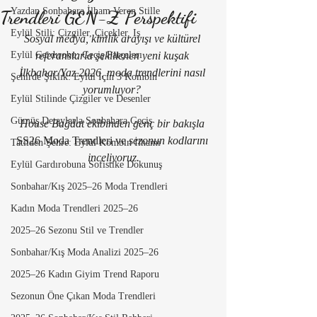
Yazdan Sonbahara İlham Veren Stille
Trendleri GEN-Z Perspektifi
Eylül Stili: Çizgiler, Çiçekler, Iş
Sosyal medya, kimlik arayışı ve kültürel 
Eylül Gardırobu: Geçiş Parçaları
referanslarla şekillenen yeni kuşak 
İlkbahar/Yaz 2026, moda trendlerini nasıl 
Şehirde Şıklık: Eylül İçin 3 Kombin
yorumluyor? 
Eylül Stilinde Çizgiler ve Desenler
Gümüş Detaylarla Sonbahara Geçiş
House Bağdat ekibinden genç bir bakışla 
SS26 Moda Trendleri ve 
sezonun kodlarını 
Tatilden Şehre: Eylül Kombin İlhamı
inceliyoruz.
Eylül Gardırobuna Sofistike Dokunuş
Sonbahar/Kış 2025–26 Moda Trendleri
Kadın Moda Trendleri 2025–26
2025–26 Sezonu Stil ve Trendler
Sonbahar/Kış Moda Analizi 2025–26
2025–26 Kadın Giyim Trend Raporu
Sezonun Öne Çıkan Moda Trendleri