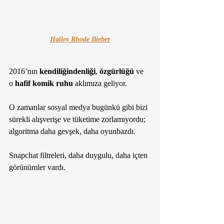
Hailey Rhode Bieber
2016’nın 
kendiliğindenliği
, 
özgürlüğü 
ve 
o 
hafif komik ruhu
 aklımıza geliyor.
O zamanlar sosyal medya bugünkü gibi bizi 
sürekli alışverişe ve tüketime zorlamıyordu; 
algoritma daha gevşek, daha oyunbazdı. 
Snapchat filtreleri, daha duygulu, daha içten 
görünümler vardı.