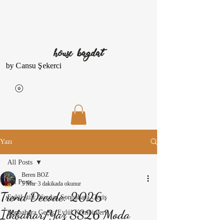
house bagdat
by Cansu Şekerci
Yazı
All Posts
Beren BOZ
All Posts
5 Mar
3 dakikada okunur
Trend Decode: 2026
Eylül stili: Yazdan Sonbahara Geçiş
İlkbahar/Yaz SS26 Moda
Sonbahara Geçiş: Eylül Kombinleri