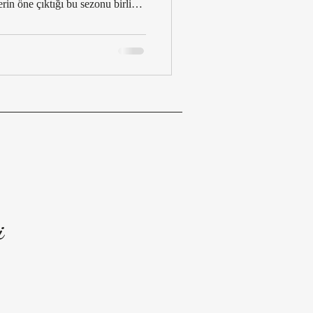
erin öne çıktığı bu sezonu birlikte
kürkün dönüşüne, romantik iç
n modern yorumuna kadar tüm
, modaseverler için kapsamlı bir
i