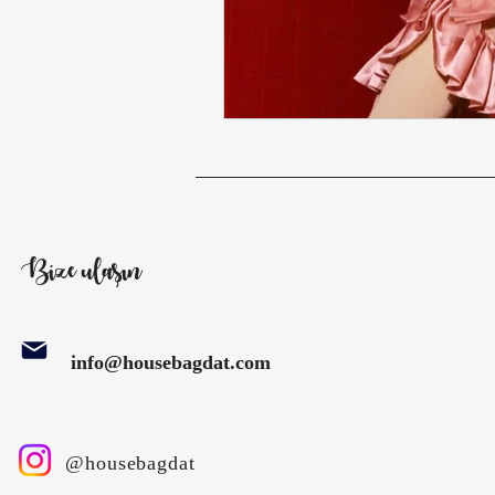
Bize ulaşın
info@housebagdat.com
@housebagdat