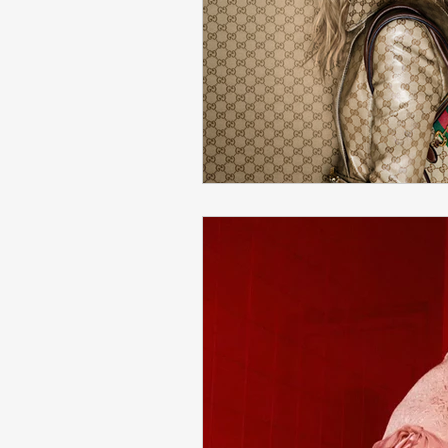
Eylül Gardırobuna Sofistike Dokun
2025–26 Sezonu Stil ve Trendler
Sezonun Öne Çıkan Moda Trendler
Sezonun Ana Trendleri: Kadın Mod
Trend Decode Moda & Kültür Stil
Sezon Analizi
Moda Tarihi