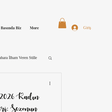
Basında Biz
More
Giriş
hara İlham Veren Stille
Kombin
2026 Kadın
Kombin İlhamı
i: Sezonun