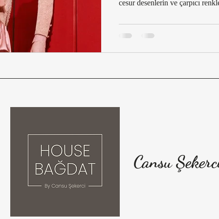
cesur desenlerin ve çarpıcı renkl
inceliyoruz. Makro trendlerden 
giyim estetiğinden kalem eteği
detayları bulabileceğiniz bu yazı
stil rehberi sunuyor.
Cansu Şekerc