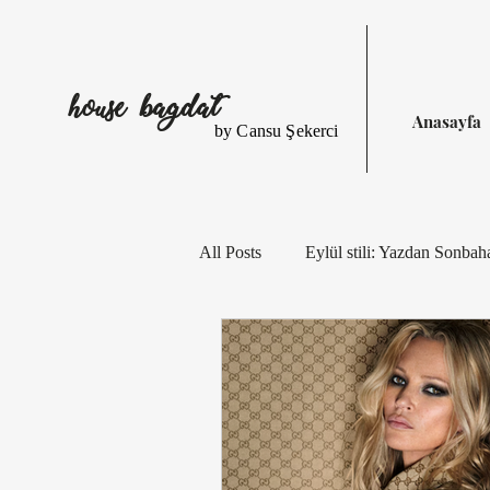
house bagdat
Anasayfa
by Cansu Şekerci
All Posts
Eylül stili: Yazdan Sonbah
Eylül Stili: Çizgiler, Çiçekler, Iş
Eylül Stilinde Çizgiler ve Desenler