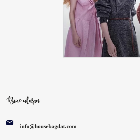
Eylül Gardırobuna Sofistike Dokun
2025–26 Sezonu Stil ve Trendler
Sezonun Öne Çıkan Moda Trendler
Sezonun Ana Trendleri: Kadın Mod
Bize ulaşın
Trend Decode Moda & Kültür Stil
info@housebagdat.com
Sezon Analizi
Moda Tarihi