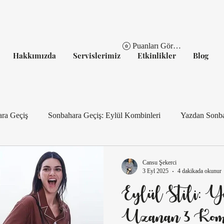
Puanları Görüntüle
Hakkımızda
Servislerimiz
Etkinlikler
Blog
ara Geçiş
Sonbahara Geçiş: Eylül Kombinleri
Yazdan Sonba
Eylül Gardırobu: Geçiş Parçaları
Şehirde Şıklık: Eylül İçin 3 
Cansu Şekerci
3 Eyl 2025
4 dakikada okunur
Eylül Stili: Y
Gümüş Detaylarla Sonbahara Geçiş
Tatilden Şehre: Eylül 
Uzanan 3 Kom