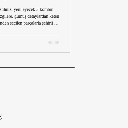
ndleri 2025–26
stilinizi yenileyecek 3 kombin
zgilere, gümüş detaylardan keten
nden seçilen parçalarla şehirli ve
Trend Raporu
 2025–26 Sezonu
025/26
Stil Okumaları
i