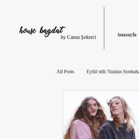
house bagdat
Anasayfa
by Cansu Şekerci
All Posts
Eylül stili: Yazdan Sonbah
Eylül Stili: Çizgiler, Çiçekler, Iş
Eylül Stilinde Çizgiler ve Desenler