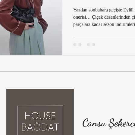
uş
Sonbahar/Kış 2025–26 Moda Trendleri
Kadın Moda Tre
Yazdan sonbahara geçişte Eylül 
önerisi… Çiçek desenlerinden çi
parçalara kadar sezon indirimleri
Sonbahar/Kış Moda Analizi 2025–26
2025–26 Kadın Giyim 
sofistike görünümler keşfedin.
i
2025–26 Sonbahar/Kış Stil Rehberi
Kadın Moda Raporu:
ası
2025–26 Moda Trendleri ve Stil İpuç
Sezon Trendleri 2
 Oku
Trend Decode
Moda Analizi
Moda & Kültür
Cansu Şekerc
Moda Estetiği
Lüks Moda Evleri