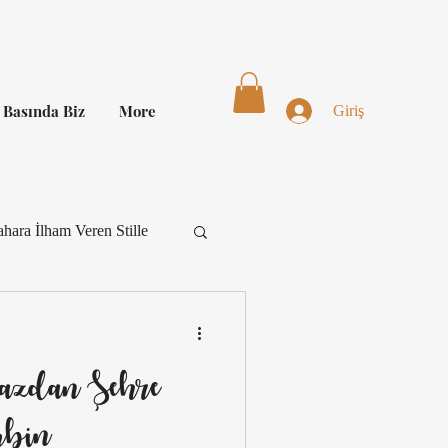
Basında Biz
More
Giriş
hara İlham Veren Stille
Kombin
azdan Şehre
Kombin İlhamı
bin