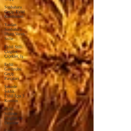
Sonbahara
Geçiş: Eylül
Kombinleri
Yazdan
Sonbahara
İlham Veren
Stille
Eylül Stili:
Çizgiler,
Çiçekler, Iş
Eylül
Gardırobu:
Geçiş
Parçaları
Şehirde
Şıklık:
Eylül İçin 3
Kombin
Eylül
Stilinde
Çizgiler ve
Desenler