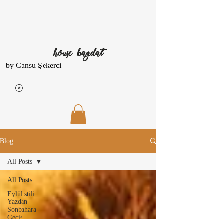
house bagdat
by Cansu Şekerci
Blog
All Posts
All Posts
Eylül stili:
Yazdan
Sonbahara
Geçiş