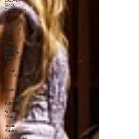
2025–26
Moda
Trendleri ve
Stil İpuç
Sezon
Trendleri
2025/26
Trend
Decode
Moda &
Kültür Stil
Oku
Trend
Decode
Moda
Analizi
Moda &
Kültür
Stil
Okumaları
Sezon
Analizi