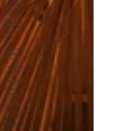
Gümüş
Detaylarla
Sonbahara
Geçiş
Tatilden
Şehre: Eylül
Kombin
İlhamı
Eylül
Gardırobuna
Sofistike
Dokunuş
Sonbahar/Kış
2025–26
Moda
Trendleri
Kadın Moda
Trendleri
2025–26
2025–26
Sezonu Stil
ve Trendler
Sonbahar/Kış
Moda