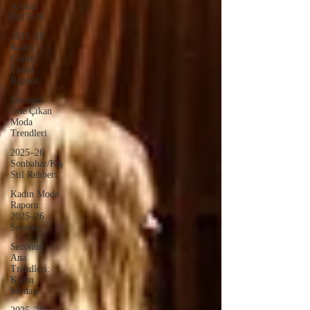
Analizi
2025–26
2025–26
Kadın
Giyim
Trend
Raporu
Sezonun
Öne Çıkan
Moda
Trendleri
2025–26
Sonbahar/Kış
Stil Rehberi
Kadın Moda
Raporu:
2025–26
Sezonu
Sezonun
Ana
Trendleri:
Kadın
Modası