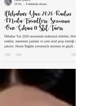
Cansu Şekerci
18 Nis
8 dakikada okunur
İlkbahar Yaz 2026 Kadın
Moda Trendleri: Sezonun
Öne Çıkan 11 Stil Tavrı
İlkbahar Yaz 2026 sezonunda maksimal silüetler, blok
renkler, statement çantalar ve yeni nesil prep estetiği öne
çıkıyor. House Bağdat yorumuyla sezonun en güçlü
trendlerini ve gardıroba nasıl adapte edileceğini
keşfedin.