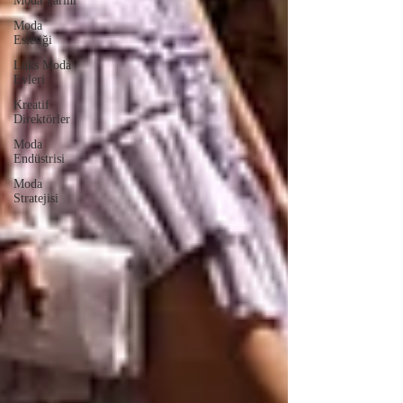
Moda Tarihi
Moda
Estetiği
Lüks Moda
Evleri
Kreatif
Direktörler
Moda
Endüstrisi
Moda
Stratejisi