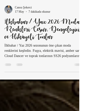
Cansu Şekerci
17 May
7 dakikada okunur
İlkbahar / Yaz 2026 Moda
Renkleri Cesur, Dengeleyici
ve Hikâyeli Tonlar
İlkbahar / Yaz 2026 sezonunun öne çıkan moda
renklerini keşfedin. Fuşya, elektrik mavisi, amber sarısı,
Cloud Dancer ve toprak tonlarının SS26 podyumlarında
nasıl yorumlandığını House Bağdat bakışıyla analiz
ediyoruz.