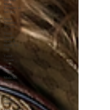
2025–26
Moda
Trendleri ve
Stil İpuç
Sezon
Trendleri
2025/26
Trend
Decode
Moda &
Kültür Stil
Oku
Trend
Decode
Moda
Analizi
Moda &
Kültür
Stil
Okumaları
Sezon
Analizi