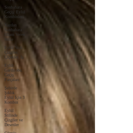
Sonbahara
Geçiş: Eylül
Kombinleri
Yazdan
Sonbahara
İlham Veren
Stille
Eylül Stili:
Çizgiler,
Çiçekler, Iş
Eylül
Gardırobu:
Geçiş
Parçaları
Şehirde
Şıklık:
Eylül İçin 3
Kombin
Eylül
Stilinde
Çizgiler ve
Desenler