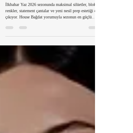
Öne Çıkan 11 Stil Tavrı
İlkbahar Yaz 2026 sezonunda maksimal silüetler, blok
renkler, statement çantalar ve yeni nesil prep estetiği öne
çıkıyor. House Bağdat yorumuyla sezonun en güçlü
trendlerini ve gardıroba nasıl adapte edileceğini
keşfedin.