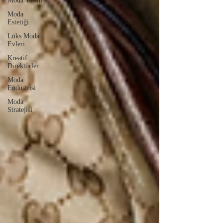
Moda Tarihi
Moda
Estetiği
Lüks Moda
Evleri
Kreatif
Direktörler
Moda
Endüstrisi
Moda
Stratejisi