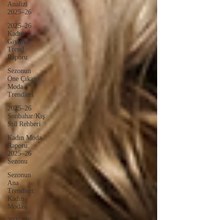
Analizi
2025–26
2025–26
Kadın
Giyim
Trend
Raporu
Sezonun
Öne Çıkan
Moda
Trendleri
2025–26
Sonbahar/Kış
Stil Rehberi
Kadın Moda
Raporu:
2025–26
Sezonu
Sezonun
Ana
Trendleri:
Kadın
Modası