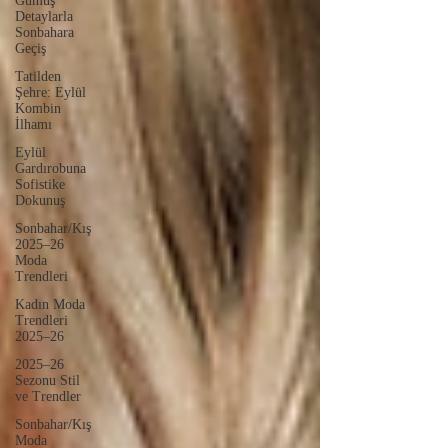
Gümüş
Detaylarla
Sonbahara
Geçiş
Tatilden
Şehre: Eylül
Kombin
İlhamı
Eylül
Gardırobuna
Sofistike
Dokunuş
Sonbahar/Kış
2025–26
Moda
Trendleri
Kadın Moda
Trendleri
2025–26
2025–26
Sezonu Stil
ve Trendler
Sonbahar/Kış
Moda