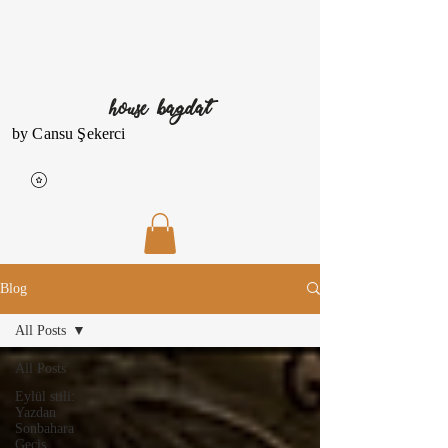
house bagdat
by Cansu Şekerci
Blog
All Posts
All Posts
Eylül stili:
Yazdan
Sonbahara
Geçiş