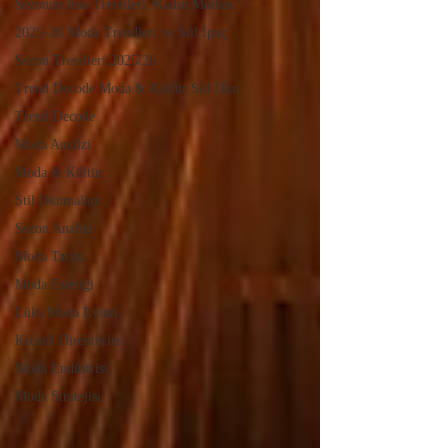
Sezonun Ana Trendleri: Kadın Modası
2025–26 Moda Trendleri ve Stil İpuç
Sezon Trendleri 2025/26
Trend Decode Moda & Kültür Stil Oku
Trend Decode
Moda Analizi
Moda & Kültür
Stil Okumaları
Sezon Analizi
Moda Tarihi
Moda Estetiği
Lüks Moda Evleri
Kreatif Direktörler
Moda Endüstrisi
Moda Stratejisi