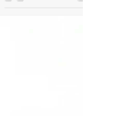
İlkbahar Yaz 2026 sezonunda maksimal silüetler, blok
renkler, statement çantalar ve yeni nesil prep estetiği öne
çıkıyor. House Bağdat yorumuyla sezonun en güçlü
trendlerini ve gardıroba nasıl adapte edileceğini
keşfedin.