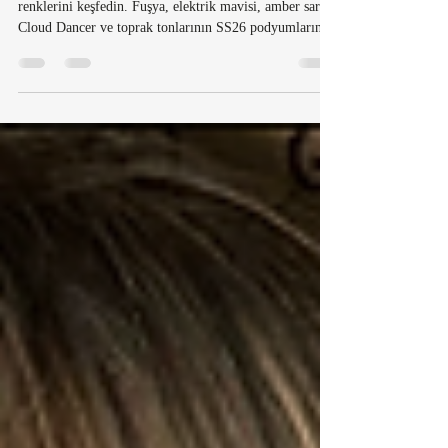
ve Hikâyeli Tonlar
İlkbahar / Yaz 2026 sezonunun öne çıkan moda
renklerini keşfedin. Fuşya, elektrik mavisi, amber sarısı,
Cloud Dancer ve toprak tonlarının SS26 podyumlarında
nasıl yorumlandığını House Bağdat bakışıyla analiz
ediyoruz.