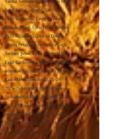
Yazdan Sonbahara İlham Veren Stille
Eylül Stili: Çizgiler, Çiçekler, Iş
Eylül Gardırobu: Geçiş Parçaları
Şehirde Şıklık: Eylül İçin 3 Kombin
Eylül Stilinde Çizgiler ve Desenler
Gümüş Detaylarla Sonbahara Geçiş
Tatilden Şehre: Eylül Kombin İlhamı
Eylül Gardırobuna Sofistike Dokunuş
Sonbahar/Kış 2025–26 Moda Trendleri
Kadın Moda Trendleri 2025–26
2025–26 Sezonu Stil ve Trendler
Sonbahar/Kış Moda Analizi 2025–26
2025–26 Kadın Giyim Trend Raporu
Sezonun Öne Çıkan Moda Trendleri
2025–26 Sonbahar/Kış Stil Rehberi
Kadın Moda Raporu: 2025–26 Sezonu