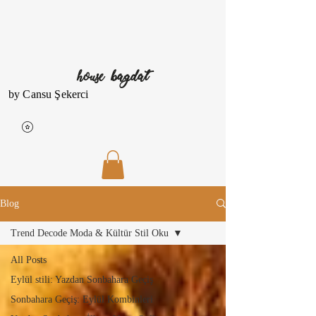
house bagdat
by Cansu Şekerci
Blog
Trend Decode Moda & Kültür Stil Oku
All Posts
Eylül stili: Yazdan Sonbahara Geçiş
Sonbahara Geçiş: Eylül Kombinleri