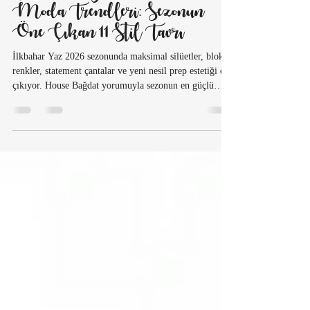
Cansu Şekerci
18 Nis
8 dakikada okunur
İlkbahar Yaz 2026 Kadın
Moda Trendleri: Sezonun
Öne Çıkan 11 Stil Tavrı
İlkbahar Yaz 2026 sezonunda maksimal silüetler, blok
renkler, statement çantalar ve yeni nesil prep estetiği öne
çıkıyor. House Bağdat yorumuyla sezonun en güçlü
trendlerini ve gardıroba nasıl adapte edileceğini
keşfedin.