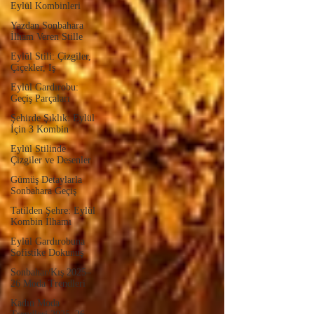
Eylül Kombinleri
Yazdan Sonbahara
İlham Veren Stille
Eylül Stili: Çizgiler,
Çiçekler, Iş
Eylül Gardırobu:
Geçiş Parçaları
Şehirde Şıklık: Eylül
İçin 3 Kombin
Eylül Stilinde
Çizgiler ve Desenler
Gümüş Detaylarla
Sonbahara Geçiş
Tatilden Şehre: Eylül
Kombin İlhamı
Eylül Gardırobuna
Sofistike Dokunuş
Sonbahar/Kış 2025–
26 Moda Trendleri
Kadın Moda