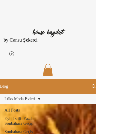
house bagdat
by Cansu Şekerci
Blog
Lüks Moda Evleri
All Posts
Eylül stili: Yazdan
Sonbahara Geçiş
Sonbahara Geçiş: