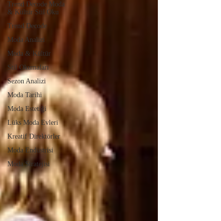
Trend Decode Moda
& Kültür Stil Oku
Trend Decode
Moda Analizi
Moda & Kültür
Stil Okumaları
Sezon Analizi
Moda Tarihi
Moda Estetiği
Lüks Moda Evleri
Kreatif Direktörler
Moda Endüstrisi
Moda Stratejisi