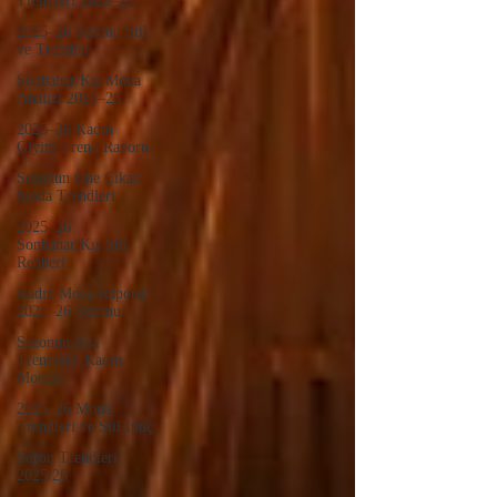
Trendleri 2025–26
2025–26 Sezonu Stil
ve Trendler
Sonbahar/Kış Moda
Analizi 2025–26
2025–26 Kadın
Giyim Trend Raporu
Sezonun Öne Çıkan
Moda Trendleri
2025–26
Sonbahar/Kış Stil
Rehberi
Kadın Moda Raporu:
2025–26 Sezonu
Sezonun Ana
Trendleri: Kadın
Modası
2025–26 Moda
Trendleri ve Stil İpuç
Sezon Trendleri
2025/26