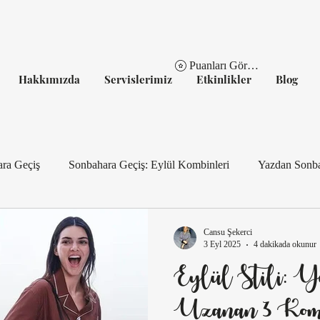
Puanları Görüntüle
Hakkımızda
Servislerimiz
Etkinlikler
Blog
ara Geçiş
Sonbahara Geçiş: Eylül Kombinleri
Yazdan Sonba
Eylül Gardırobu: Geçiş Parçaları
Şehirde Şıklık: Eylül İçin 3 
Cansu Şekerci
3 Eyl 2025
4 dakikada okunur
Eylül Stili: Y
Gümüş Detaylarla Sonbahara Geçiş
Tatilden Şehre: Eylül 
Uzanan 3 Kom