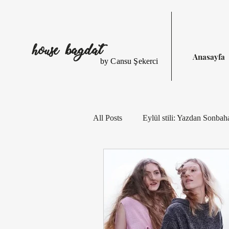
house bagdat
Anasayfa
by Cansu Şekerci
All Posts
Eylül stili: Yazdan Sonbah
Eylül Stili: Çizgiler, Çiçekler, Iş
Eylül Stilinde Çizgiler ve Desenler