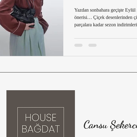
uş
Sonbahar/Kış 2025–26 Moda Trendleri
Kadın Moda Tre
Yazdan sonbahara geçişte Eylül 
önerisi… Çiçek desenlerinden çi
parçalara kadar sezon indirimleri
Sonbahar/Kış Moda Analizi 2025–26
2025–26 Kadın Giyim 
sofistike görünümler keşfedin.
i
2025–26 Sonbahar/Kış Stil Rehberi
Kadın Moda Raporu:
ası
2025–26 Moda Trendleri ve Stil İpuç
Sezon Trendleri 2
 Oku
Trend Decode
Moda Analizi
Moda & Kültür
Cansu Şekerc
Moda Estetiği
Lüks Moda Evleri