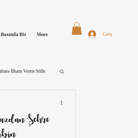
Basında Biz
More
Giriş
hara İlham Veren Stille
Kombin
azdan Şehre
Kombin İlhamı
bin