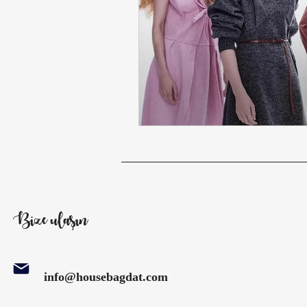
Eylül Gardırobuna Sofistike Dokun
2025–26 Sezonu Stil ve Trendler
Sezonun Öne Çıkan Moda Trendler
Sezonun Ana Trendleri: Kadın Mod
Bize ulaşın
Trend Decode Moda & Kültür Stil
info@housebagdat.com
Sezon Analizi
Moda Tarihi