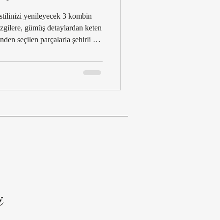
ndleri 2025–26
stilinizi yenileyecek 3 kombin
zgilere, gümüş detaylardan keten
nden seçilen parçalarla şehirli ve
Trend Raporu
 2025–26 Sezonu
025/26
Stil Okumaları
i