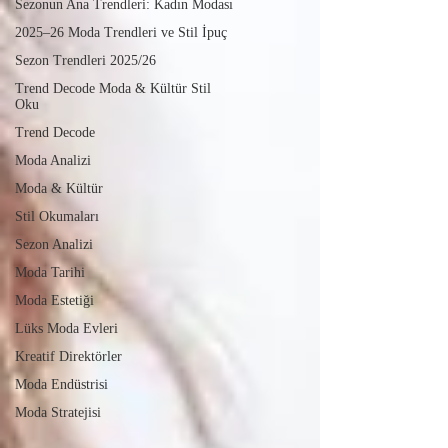
Sezonun Ana Trendleri: Kadın Modası
2025–26 Moda Trendleri ve Stil İpuç
Sezon Trendleri 2025/26
Trend Decode Moda & Kültür Stil
Oku
Trend Decode
Moda Analizi
Moda & Kültür
Stil Okumaları
Sezon Analizi
Moda Tarihi
Moda Estetiği
Lüks Moda Evleri
Kreatif Direktörler
Moda Endüstrisi
Moda Stratejisi