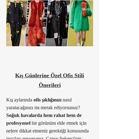
Kış Günlerine Özel Ofis Stili
Önerileri
Kış aylarında
ofis şıklığınızı
nasıl
yaratacağınızı mı merak ediyorsunuz?
Soğuk havalarda hem rahat hem de
profesyonel
bir görünüm elde etmek için
nelere dikkat etmeniz gerektiği konusunda
ipuçları arıyorsanız,
Cansu Şekerci'nin