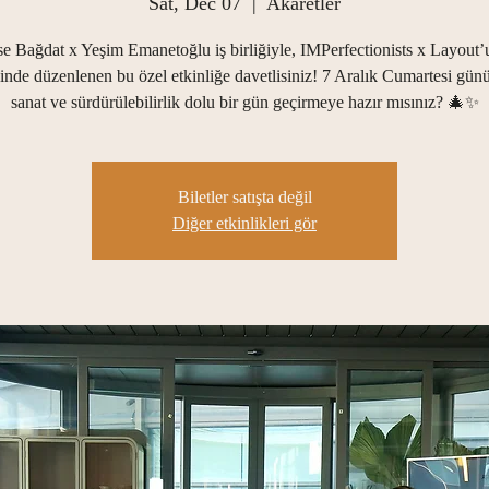
Sat, Dec 07
  |  
Akaretler
e Bağdat x Yeşim Emanetoğlu iş birliğiyle, IMPerfectionists x Layout’
ğinde düzenlenen bu özel etkinliğe davetlisiniz! 7 Aralık Cumartesi gün
sanat ve sürdürülebilirlik dolu bir gün geçirmeye hazır mısınız? 🎄✨
Biletler satışta değil
Diğer etkinlikleri gör