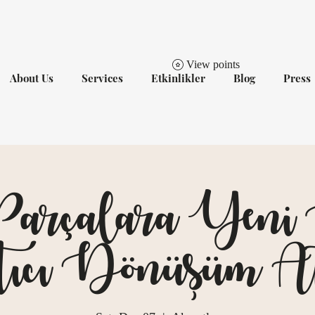
View points
About Us
Services
Etkinlikler
Blog
Press
Parçalara Yeni 
ıcı Dönüşüm At