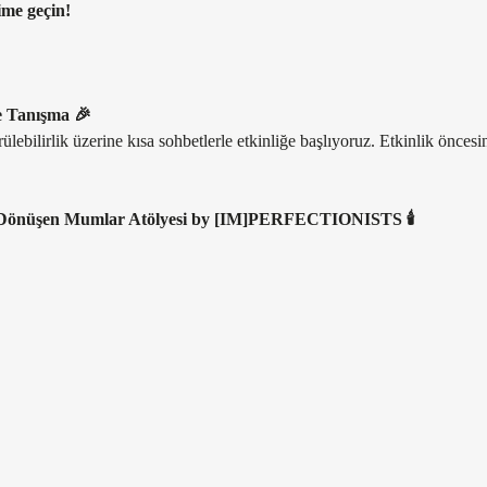
ime geçin! 
ve Tanışma 🎉
ülebilirlik üzerine kısa sohbetlerle etkinliğe başlıyoruz. Etkinlik önces
ne Dönüşen Mumlar Atölyesi by [IM]PERFECTIONISTS 🕯️