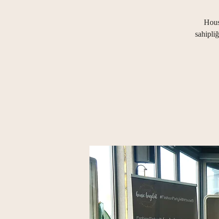
Hous
sahipli