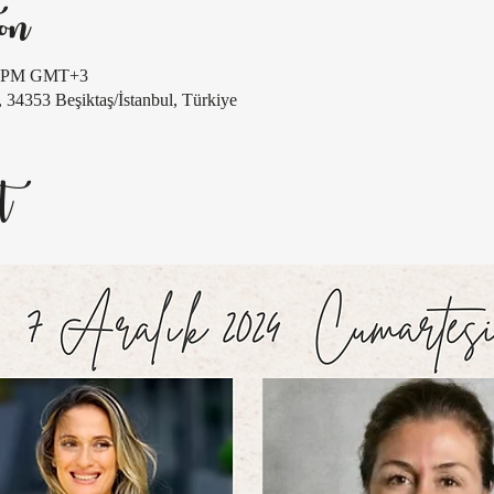
on
00 PM GMT+3
, 34353 Beşiktaş/İstanbul, Türkiye
t