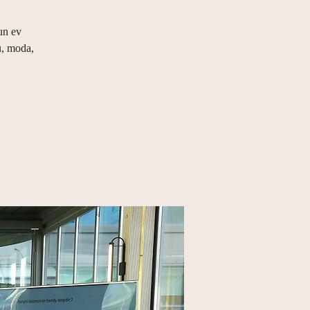
un ev
ü, moda,