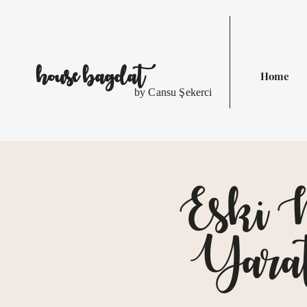
house
bagdat
Home
by Cansu Şekerci
Eski 
Yarat