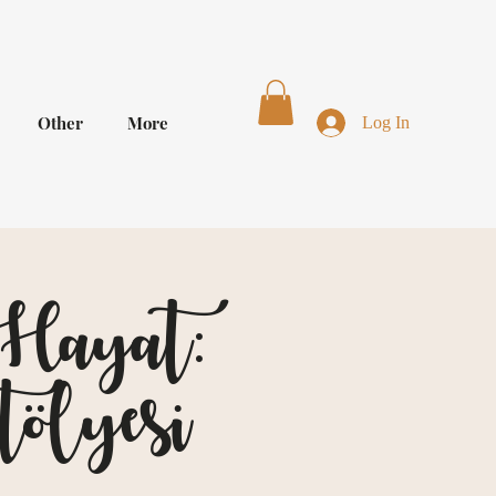
Other
More
Log In
Hayat:
ölyesi