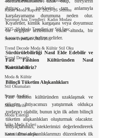
2025–26 Sonbahar/Kış Stil Rehberi
sürdürülebilirlikten uzak olup, bireylerin 
ihtiyaç ve isteklerini tam anlamıyla 
Kadın Moda Raporu: 2025–26 Sezonu
karşılayamama durumuna neden olur. 
Sezonun Ana Trendleri: Kadın Modası
Kıyafetler, kimlik kargaşası veya doyumsuz 
2025–26 Moda Trendleri ve Stil İpuç
bir değişim arzusunun etkisi altında, bir 
kaosun parçası haline gelirler.
Sezon Trendleri 2025/26
Trend Decode Moda & Kültür Stil Oku
Sürdürülebilirliği Nasıl Elde Edebilir ve 
Trend Decode
Fast Fashion Kültüründen Nasıl 
Kurtulabiliriz?
Moda Analizi
Moda & Kültür
Bilinçli Tüketim Alışkanlıkları
Stil Okumaları
Sezon Analizi
Fast fashion kültüründen uzaklaşmak ve 
tüketim ihtiyacımızı yatıştırmak oldukça 
Moda Tarihi
zorlayıcı olabilir, bunun için ilk adım bilinçli 
Moda Estetiği
tüketim alışkanlıkları oluşturmak olacaktır. 
Lüks Moda Evleri
İhtiyaçlarımızı, isteklerimizi değerlendirerek 
satın alma alışkanlıklarımızı düzenlemek ilk 
Kreatif Direktörler