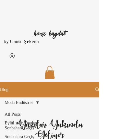
house bagdat
by Cansu Şekerci
Blog
Moda Endüstrisi
All Posts
Yazılar Yakında
Eylül stili: Yazdan
Sonbahara Geçiş
Geliyor
Sonbahara Geçiş: