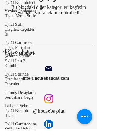
Eylül Kombinleri
Bu blogdaki diğer kategorileri keşfedin
Yazdan Sonbahara
veya daha sonra tekrar kontrol edin.
İlham Veren Stille
Eylül Stili:
Çizgiler, Çiçekler,
Iş
Eylül Gardırobu:
Geçiş Parçaları
Bize ulaşın
Şehirde Şıklık:
Eylül İçin 3
Kombin
Eylül Stilinde
info@housebagdat.com
Çizgiler ve
Desenler
Gümüş Detaylarla
Sonbahara Geçiş
Tatilden Şehre:
Eylül Kombin
@housebagdat
İlhamı
Eylül Gardırobuna
Sofistike Dokunuş